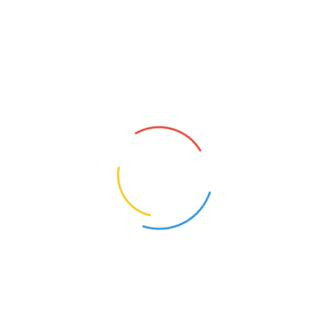
Batman från Pizzeria Stationen i
Habo
admin
On
2021-07-25
By
9/10
Sweden
Frugan tog en kebabtallrik(en av dom bästa hon
ätit)Mycket bra!
Read More